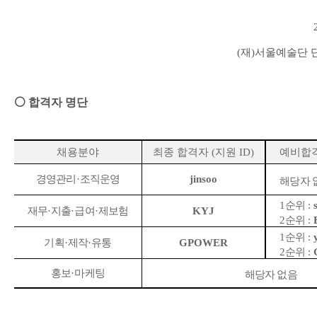
(
재
)
서울예술단 
⚪
합격자 명단
채용분야
최종 합격자
(
지원
ID)
예비합
경영관리
·
조직운영
jinsoo
해당자 
1
순위
:
재무
·
지출
·
급여
·
제보험
KYJ
2
순위
:
1
순위
:
기획
·
제작
·
유통
GPOWER
2
순위
:
홍보
·
마케팅
해당자 없음