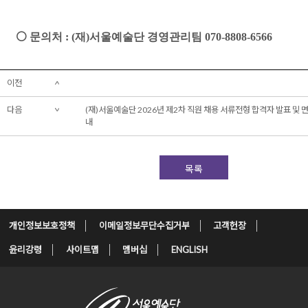
⚪
문의처
: (
재
)
서울예술단 경영관리팀
070-8808-6566
이전
다음
(재)서울예술단 2026년 제2차 직원 채용 서류전형 합격자 발표 및 
내
목록
개인정보보호정책
이메일정보무단수집거부
고객헌장
윤리강령
사이트맵
멤버십
ENGLISH