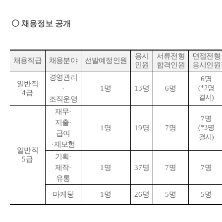
⚪
채용정보 공개
응시
서류전형
면접전형
채용직급
채용분야
선발예정인원
인원
합격인원
응시인원
경영관리
6
명
일반직
·
1
명
13
명
6
명
(*2
명
4
급
결시
)
조직운영
재무
·
7
명
지출
·
1
명
19
명
7
명
(*3
명
급여
결시
)
·
제보험
일반직
기획
·
5
급
제작
·
1
명
37
명
7
명
7
명
유통
마케팅
1
명
26
명
5
명
5
명