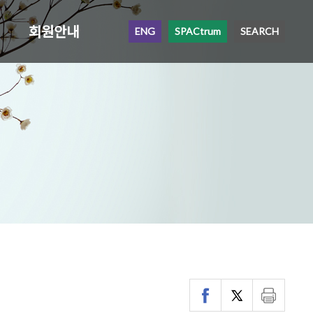
회원안내
ENG
SPACtrum
SEARCH
`