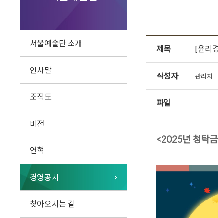
서울예술단 소개
제목
[윤리경
인사말
작성자
관리자
조직도
파일
비전
<2025년 청탁
연혁
경영공시
찾아오시는 길