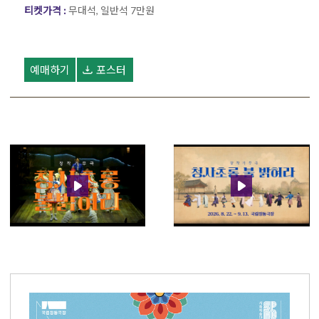
티켓가격 :
무대석, 일반석 7만원
예매하기
포스터